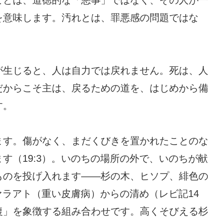
を意味します。汚れとは、罪悪感の問題ではな
。
が生じると、人は自力では戻れません。死は、人
だからこそ主は、戻るための道を、はじめから備
す。
ます。傷がなく、まだくびきを置かれたことのな
す（19:3）。いのちの場所の外で、いのちが献
ものを投げ入れます——杉の木、ヒソプ、緋色の
ァラアト（重い皮膚病）からの清め（レビ記14
復」を象徴する組み合わせです。高くそびえる杉