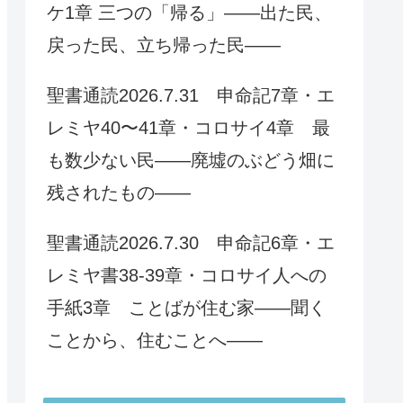
ケ1章 三つの「帰る」――出た民、
戻った民、立ち帰った民――
聖書通読2026.7.31 申命記7章・エ
レミヤ40〜41章・コロサイ4章 最
も数少ない民——廃墟のぶどう畑に
残されたもの——
聖書通読2026.7.30 申命記6章・エ
レミヤ書38-39章・コロサイ人への
手紙3章 ことばが住む家——聞く
ことから、住むことへ——