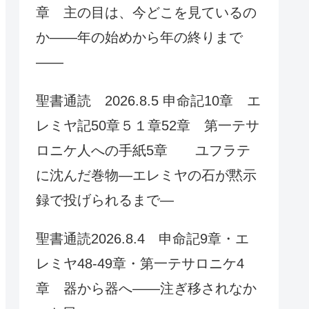
章 主の目は、今どこを見ているの
か——年の始めから年の終りまで
——
聖書通読 2026.8.5 申命記10章 エ
レミヤ記50章５１章52章 第一テサ
ロニケ人への手紙5章 ユフラテ
に沈んだ巻物—エレミヤの石が黙示
録で投げられるまで—
聖書通読2026.8.4 申命記9章・エ
レミヤ48-49章・第一テサロニケ4
章 器から器へ——注ぎ移されなか