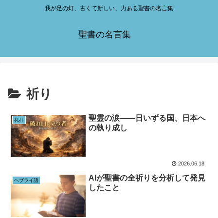
我が足の灯、古くて新しい、力ある聖書の名言集
聖書の名言集
祈り
聖霊の涙——日いずる国、日本へ
礼拝
の執り成し
2026.06.18
AIが聖書の全祈りを分析して発見
ヘブライ語
したこと