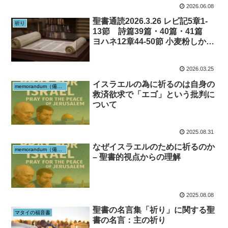
2026.06.08
聖書通読2026.3.26 レビ記5章1-
祈り
13節 詩篇39篇・40篇・41篇
ヨハネ12章44-50節 小麦粉しか持
たない者へ
2026.03.25
イスラエルの為に祈るのは自身の
memorandum（備忘録）
救済欲求で「エゴ」という批判に
ついて
2025.08.31
なぜイスラエルのために祈るのか
memorandum（備忘録）
– 聖書的視点からの理解
2025.08.08
聖書の名言集「祈り」に関する聖
マタイの福音書
書の名言：主の祈り