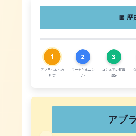
📅 
1
2
3
アブラハムへの
モーセと出エジ
ヨシュアの征服
約束
プト
開始
アブ