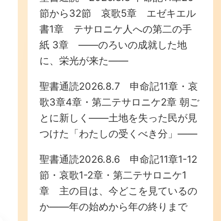
節から32節 哀歌5章 エゼキエル
書1章 テサロニケ人への第二の手
紙 3章 ——のろいの成就した地
に、栄光が来た——
聖書通読2026.8.7 申命記11章・哀
歌3章4章・第二テサロニケ2章 朝ご
とに新しく——土地を失った民が見
つけた「わたしの受くべき分」——
聖書通読2026.8.6 申命記11章1-12
節・哀歌1-2章・第二テサロニケ1
章 主の目は、今どこを見ているの
か——年の始めから年の終りまで