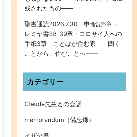
残されたもの——
聖書通読2026.7.30 申命記6章・エ
レミヤ書38-39章・コロサイ人への
手紙3章 ことばが住む家——聞く
ことから、住むことへ——
カテゴリー
Claude先生との会話
memorandum（備忘録）
イザヤ書