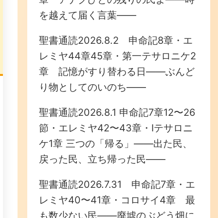
を越えて届く言葉——
聖書通読2026.8.2 申命記8章・エ
レミヤ44章45章・第一テサロニケ2
章 記憶がすり替わる日——ぶんど
り物としてのいのち——
聖書通読2026.8.1 申命記7章12〜26
節・エレミヤ42〜43章・Ⅰテサロニ
ケ1章 三つの「帰る」――出た民、
戻った民、立ち帰った民――
聖書通読2026.7.31 申命記7章・エ
レミヤ40〜41章・コロサイ4章 最
も数少ない民——廃墟のぶどう畑に