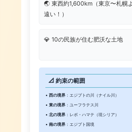
🌏 東西約1,600km（東京〜札幌
遠い！）
💎 10の民族が住む肥沃な土地
📐 約束の範囲
•
西の境界
：エジプトの川（ナイル川）
•
東の境界
：ユーフラテス川
•
北の境界
：レボ・ハマテ（現シリア）
•
南の境界
：エジプト国境