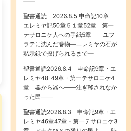
——
聖書通読 2026.8.5 申命記10章
エレミヤ記50章５１章52章 第一
テサロニケ人への手紙5章 ユフ
ラテに沈んだ巻物—エレミヤの石が
黙示録で投げられるまで—
聖書通読2026.8.4 申命記9章・エ
レミヤ48-49章・第一テサロニケ4
章 器から器へ——注ぎ移されなか
った民——
聖書通読2026.8.3 申命記9章・エ
レミヤ46章47章・第一テサロニケ3
章 アナクびとの残りの民よ——時