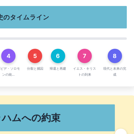
歴史のタイムライン
4
5
6
7
8
ダビデ・ソロモ
分裂と捕囚
帰還と再建
イエス・キリス
現代と未来の完
ンの統...
トの到来
成
ラハムへの約束