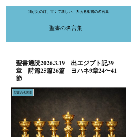
我が足の灯、古くて新しい、力ある聖書の名言集
聖書の名言集
聖書通読2026.3.19 出エジプト記39
章 詩篇25篇26篇 ヨハネ9章24〜41
節
聖書の名言集