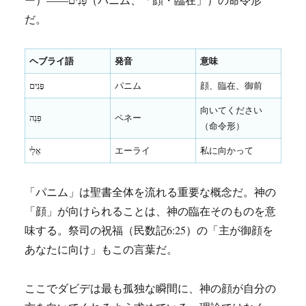
だ。
ヘブライ語
発音
意味
פָּנִים
パニム
顔、臨在、御前
向いてください
פְּנֵה
ペネー
（命令形）
אֵלַי
エーライ
私に向かって
「パニム」は聖書全体を流れる重要な概念だ。神の
「顔」が向けられることは、神の臨在そのものを意
味する。祭司の祝福（民数記6:25）の「主が御顔を
あなたに向け」もこの言葉だ。
ここでダビデは最も孤独な瞬間に、神の顔が自分の