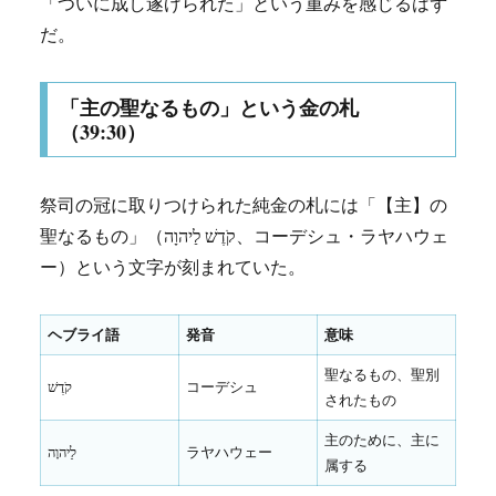
「ついに成し遂げられた」という重みを感じるはず
だ。
「主の聖なるもの」という金の札
（39:30）
祭司の冠に取りつけられた純金の札には「【主】の
聖なるもの」（קֹדֶשׁ לַיהוָה、コーデシュ・ラヤハウェ
ー）という文字が刻まれていた。
ヘブライ語
発音
意味
聖なるもの、聖別
קֹדֶשׁ
コーデシュ
されたもの
主のために、主に
לַיהוָה
ラヤハウェー
属する