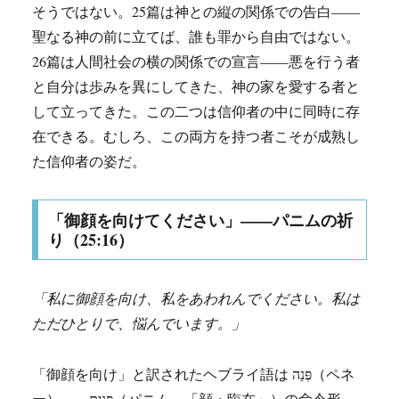
そうではない。25篇は神との縦の関係での告白——
聖なる神の前に立てば、誰も罪から自由ではない。
26篇は人間社会の横の関係での宣言——悪を行う者
と自分は歩みを異にしてきた、神の家を愛する者と
して立ってきた。この二つは信仰者の中に同時に存
在できる。むしろ、この両方を持つ者こそが成熟し
た信仰者の姿だ。
「御顔を向けてください」——パニムの祈
り（25:16）
「私に御顔を向け、私をあわれんでください。私は
ただひとりで、悩んでいます。」
「御顔を向け」と訳されたヘブライ語は פְּנֵה（ペネ
ー）——פָּנִים（パニム、「顔・臨在」）の命令形