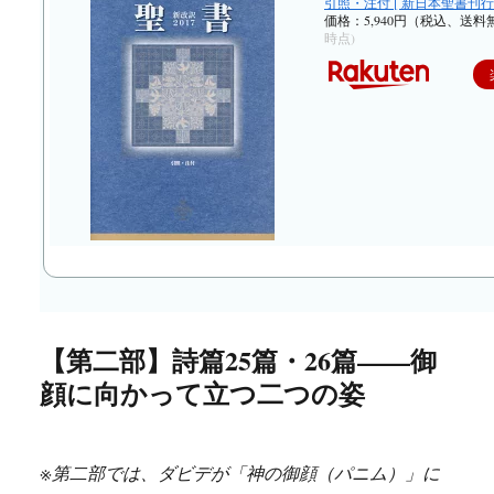
引照・注付 [ 新日本聖書刊行会
価格：5,940円（税込、送料
時点)
【第二部】詩篇25篇・26篇——御
顔に向かって立つ二つの姿
※第二部では、ダビデが「神の御顔（パニム）」に