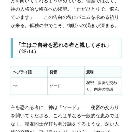
方を向いてくれるよう求めている。理論ではなく、
神の人格的な臨在への渇望。「ただひとりで、悩ん
でいます」——この告白の後にパニムを求める祈り
が来る。孤独の中でこそ、御顔への渇きが深まる。
「主はご自身を恐れる者と親しくされ」
（25:14）
ヘブライ語
発音
意味
秘密、親密な交わ
סוֹד
ソード
り、内密の協議
主を恐れる者に、神は「ソード」——秘密の交わり
を開いてくださる。これは単なる一般的な恵みでは
なく、親友同士が打ち明け話をするような、深い人
格的交流だ。アブラハムが「神の友」（ヤコブ