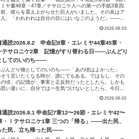
ミヤ書46章・47章／テサロニケ人への第一の手紙3章四
年前、彼らを震え上がらせた巨人がいました。その名はア
ク人。「われわれは自分の目にはいなごのようだ」——斥
ちはそう報告...
2026.08.03
通読2026.8.2 申命記8章・エレミヤ44章45章・
一テサロニケ2章 記憶がすり替わる日——ぶんどり
としてのいのち——
—ぶんどり物としてのいのち——「あの頃はよかった」
—そう言いたくなる時が、誰にでもある。ではもし、その
あの頃」の記憶が、事実と正反対だったとしたら。しかも
の思い違いに、自分では一生気づけないとしたら。今日読
つの箇所は、時代も場所...
2026.08.02
通読2026.8.1 申命記7章12〜26節・エレミヤ42〜
・Ⅰテサロニケ1章 三つの「帰る」――出た民、
った民、立ち帰った民――