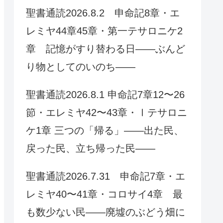
聖書通読2026.8.2 申命記8章・エ
レミヤ44章45章・第一テサロニケ2
章 記憶がすり替わる日——ぶんど
り物としてのいのち——
聖書通読2026.8.1 申命記7章12〜26
節・エレミヤ42〜43章・Ⅰテサロニ
ケ1章 三つの「帰る」――出た民、
戻った民、立ち帰った民――
聖書通読2026.7.31 申命記7章・エ
レミヤ40〜41章・コロサイ4章 最
も数少ない民——廃墟のぶどう畑に