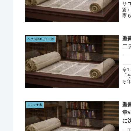
サロ
篇
家
一夜
聖書
ヘブル語ギリシャ語
二
—
——
章1
「
ら
る」
聖書
エレミヤ書
章
に
で
—