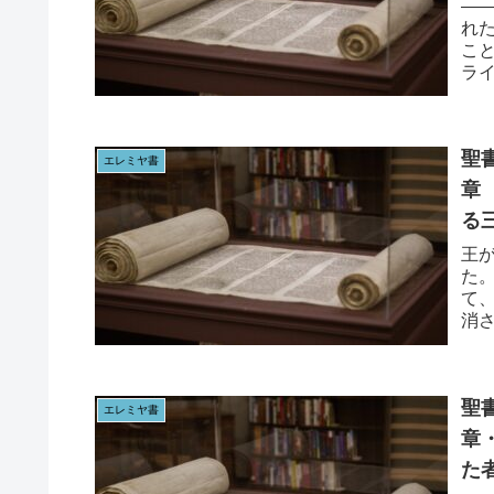
—
れ
こ
ラ
日の
聖書
エレミヤ書
章
る
王
た
て
消
AI
聖書
エレミヤ書
章
た