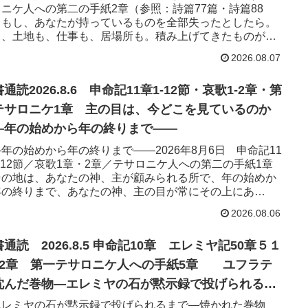
ニケ人への第二の手紙2章（参照：詩篇77篇・詩篇88
）もし、あなたが持っているものを全部失ったとしたら。
も、土地も、仕事も、居場所も。積み上げてきたものが、
で崩れたと...
2026.08.07
通読2026.8.6 申命記11章1-12節・哀歌1-2章・第
テサロニケ1章 主の目は、今どこを見ているのか
—年の始めから年の終りまで——
年の始めから年の終りまで——2026年8月6日 申命記11
-12節／哀歌1章・2章／テサロニケ人への第二の手紙1章
その地は、あなたの神、主が顧みられる所で、年の始めか
年の終りまで、あなたの神、主の目が常にその上にあ
。モーセは...
2026.08.06
通読 2026.8.5 申命記10章 エレミヤ記50章５１
52章 第一テサロニケ人への手紙5章 ユフラテ
沈んだ巻物—エレミヤの石が黙示録で投げられるま
—
エレミヤの石が黙示録で投げられるまで—焼かれた巻物