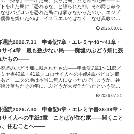
つの「帰る」――出た民、戻った民、立ち帰った民――エ
プトを出た民に「恐れるな」と語られた神。その同じ命令
、なぜバビロンを恐れた民には届かなかったのか。エジプ
の偶像を焼いたのは、イスラエルではなく、なぜ異教の王
たのか。そして、エレ...
2026.08.01
通読2026.7.31 申命記7章・エレミヤ40〜41章・
ロサイ4章 最も数少ない民——廃墟のぶどう畑に残
れたもの——
—廃墟のぶどう畑に残されたもの——申命記7章1〜11節／
ミヤ書40章・41章／コロサイ人への手紙4章バビロン捕
のあと、ユダの地は本当に無人になったのでしょうか。神
が焼け落ちたその年に、ぶどうが大豊作だったという記述
気づいておら...
2026.07.31
通読2026.7.30 申命記6章・エレミヤ書38-39章・
ロサイ人への手紙3章 ことばが住む家——聞くこと
ら、住むことへ——