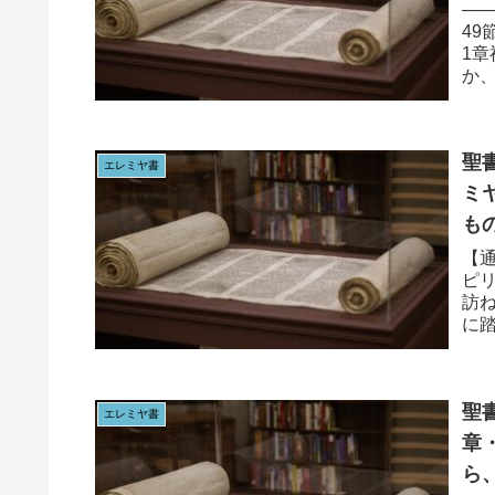
—
49
1
か
所は
聖書
エレミヤ書
ミヤ
も
【通
ピ
訪
に
ちよ
聖書
エレミヤ書
章
ら