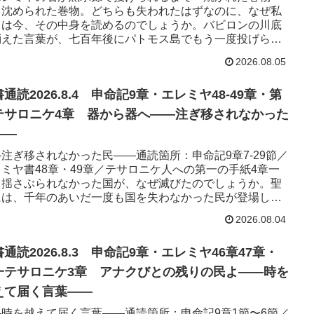
、沈められた巻物。どちらも失われたはずなのに、なぜ私
ちは今、その中身を読めるのでしょうか。バビロンの川底
消えた言葉が、七百年後にパトモス島でもう一度投げられ
で——三つの通読箇所を...
2026.08.05
通読2026.8.4 申命記9章・エレミヤ48-49章・第
テサロニケ4章 器から器へ——注ぎ移されなかった
——
注ぎ移されなかった民——通読箇所：申命記9章7-29節／
ミヤ書48章・49章／テサロニケ人への第一の手紙4章一
も揺さぶられなかった国が、なぜ滅びたのでしょうか。聖
には、千年のあいだ一度も国を失わなかった民が登場しま
捕囚も、亡...
2026.08.04
通読2026.8.3 申命記9章・エレミヤ46章47章・
一テサロニケ3章 アナクびとの残りの民よ——時を
えて届く言葉——
—時を越えて届く言葉——通読箇所：申命記9章1節〜6節／