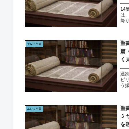
——
14
は
降
でし
聖書
エレミヤ書
篇・29
く
の
—
通読
ピ
う
か。
聖書
エレミヤ書
ミ
を