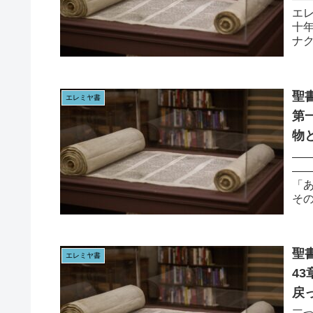
エレ
十
ナ
候た
聖書
エレミヤ書
第
物
—
—
「
そ
む三
聖書
エレミヤ書
43章
戻