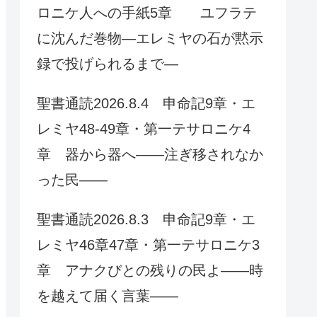
ロニケ人への手紙5章 ユフラテ
に沈んだ巻物—エレミヤの石が黙示
録で投げられるまで—
聖書通読2026.8.4 申命記9章・エ
レミヤ48-49章・第一テサロニケ4
章 器から器へ——注ぎ移されなか
った民——
聖書通読2026.8.3 申命記9章・エ
レミヤ46章47章・第一テサロニケ3
章 アナクびとの残りの民よ——時
を越えて届く言葉——