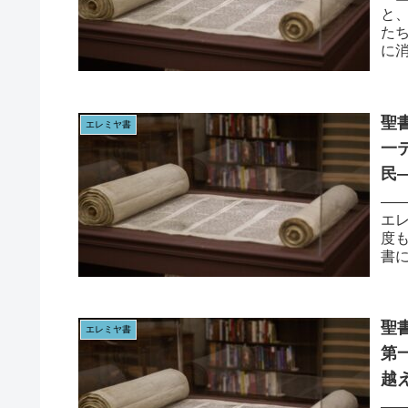
と
た
に
るま
聖書
エレミヤ書
一
民
——
エレ
度
書
す。
聖書
エレミヤ書
第
越
—