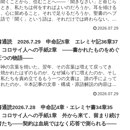
—聞くことから、住むことへ——「聞きなさい」と命じら
たとき、私たちは何をすればよいのだろうか。耳を傾ける
と。心に留めること。それで足りるだろうか。聖書のヘブ
イ語で「聞く」という語は、それだけでは終わらない。今
箇所には、まったく同...
2026.07.29
通読 2026.7.29 申命記5章 エレミヤ記36章37
 コロサイ人への手紙2章 ——書かれたものをめぐ
三つの物語——
が神の言葉を焼いた。翌年、その言葉は増えて戻ってき
。焼かれたはずのものが、なぜ減らずに増えたのか。そし
、私たちを責め立てるもう一つの文書は、誰の手によって
されたのか。※本記事の文章・構成・原語解説の内容は、
による自動要約・転載・...
2026.07.29
通読2026.7.28 申命記4章・エレミヤ書34章35
・コロサイ人への手紙1章 外から来て、留まり続け
者たち——契約は血統ではなく応答で測られる——