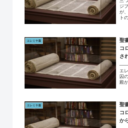
三
ジ
が
ト
だっ
聖書
エレミヤ書
コ
さ
—
エレ
囚
殿
に、
聖書
エレミヤ書
コ
か