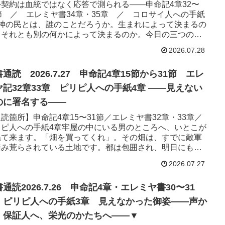
—契約は血統ではなく応答で測られる——申命記4章32〜
節 ／ エレミヤ書34章・35章 ／ コロサイ人への手紙
章神の民とは、誰のことだろうか。生まれによって決まるの
、それとも別の何かによって決まるのか。今日の三つの箇
、それぞれ...
2026.07.28
通読 2026.7.27 申命記4章15節から31節 エレ
記32章33章 ピリピ人への手紙4章 ——見えない
のに署名する——
読箇所】申命記4章15〜31節／エレミヤ書32章・33章／
リピ人への手紙4章牢屋の中にいる男のところへ、いとこが
ねて来ます。「畑を買ってくれ」。その畑は、すでに敵軍
踏み荒らされている土地です。都は包囲され、明日にも落
うとしてい...
2026.07.27
通読2026.7.26 申命記4章・エレミヤ書30〜31
・ピリピ人への手紙3章 見えなかった御姿——声か
、保証人へ、栄光のかたちへ——▼