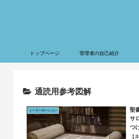
トップページ
管理者の自己紹介
通読用参考図解
聖書
トーラーポーション
サロニケ2章 
つ
【本