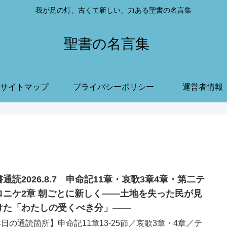
我が足の灯、古くて新しい、力ある聖書の名言集
聖書の名言集
サイトマップ
プライバシーポリシー
運営者情報
通読2026.8.7 申命記11章・哀歌3章4章・第二テ
朝ごとに新しく——土地を失った民が見
けた「わたしの受くべき分」——
日の通読箇所】申命記11章13-25節／哀歌3章・4章／テ