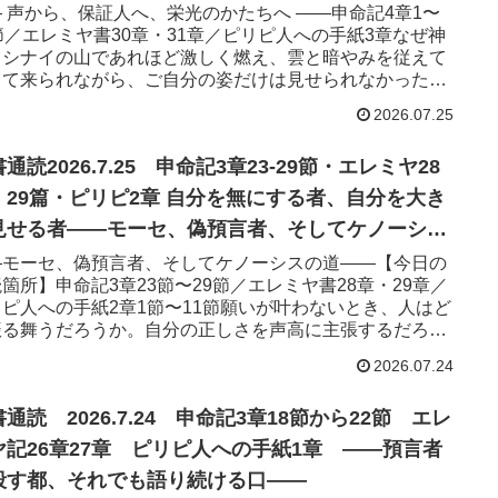
 声から、保証人へ、栄光のかたちへ ——申命記4章1〜
節／エレミヤ書30章・31章／ピリピ人への手紙3章なぜ神
、シナイの山であれほど激しく燃え、雲と暗やみを従えて
りて来られながら、ご自分の姿だけは見せられなかったの
ょうか。見...
2026.07.25
通読2026.7.25 申命記3章23-29節・エレミヤ28
篇・ピリピ2章 自分を無にする者、自分を大き
見せる者——モーセ、偽預言者、そしてケノーシス
道——
—モーセ、偽預言者、そしてケノーシスの道——【今日の
箇所】申命記3章23節〜29節／エレミヤ書28章・29章／
リピ人への手紙2章1節〜11節願いが叶わないとき、人はど
振る舞うだろうか。自分の正しさを声高に主張するだろう
それとも...
2026.07.24
通読 2026.7.24 申命記3章18節から22節 エレ
ヤ記26章27章 ピリピ人への手紙1章 ——預言者
殺す都、それでも語り続ける口——