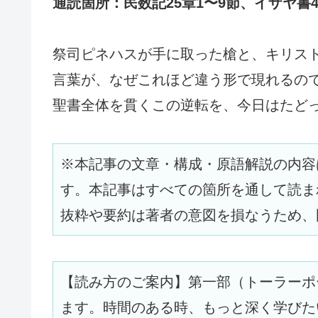
通読箇所：民数記25章1〜9節、イザヤ書
祭司ピネハスが手に取った槍と、キリス
言葉が、なぜこれほど違う形で現れるの
聖書全体を貫くこの逆転を、今日はたど
※本記事の文章・構成・原語解説の内容
す。本記事はすべての箇所を通して読ま
抜粋や要約は著者の意図を損なうため、
【読み方のご案内】第一部（トーラーポ
ます。時間のある時、もっと深く学びた