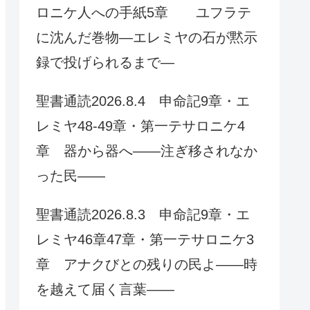
ロニケ人への手紙5章 ユフラテ
に沈んだ巻物—エレミヤの石が黙示
録で投げられるまで—
聖書通読2026.8.4 申命記9章・エ
レミヤ48-49章・第一テサロニケ4
章 器から器へ——注ぎ移されなか
った民——
聖書通読2026.8.3 申命記9章・エ
レミヤ46章47章・第一テサロニケ3
章 アナクびとの残りの民よ——時
を越えて届く言葉——