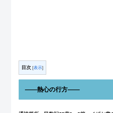
目次
[
表示
]
——
熱心の行方——