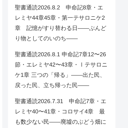
聖書通読2026.8.2 申命記8章・エ
レミヤ44章45章・第一テサロニケ2
章 記憶がすり替わる日——ぶんど
り物としてのいのち——
聖書通読2026.8.1 申命記7章12〜26
節・エレミヤ42〜43章・Ⅰテサロニ
ケ1章 三つの「帰る」――出た民、
戻った民、立ち帰った民――
聖書通読2026.7.31 申命記7章・エ
レミヤ40〜41章・コロサイ4章 最
も数少ない民——廃墟のぶどう畑に